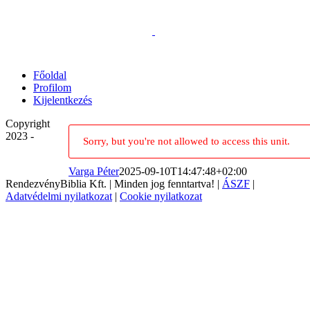
Kihagyás
Főoldal
Profilom
Kijelentkezés
Copyright
2023 -
Sorry, but you're not allowed to access this unit.
Varga Péter
2025-09-10T14:47:48+02:00
RendezvényBiblia Kft. | Minden jog fenntartva! |
ÁSZF
|
Adatvédelmi nyilatkozat
|
Cookie nyilatkozat
Go
to
Top