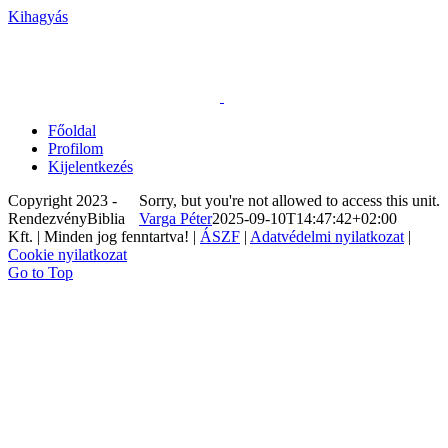
Kihagyás
Főoldal
Profilom
Kijelentkezés
Copyright 2023 -
Sorry, but you're not allowed to access this unit.
RendezvényBiblia
Varga Péter
2025-09-10T14:47:42+02:00
Kft. | Minden jog fenntartva! |
ÁSZF
|
Adatvédelmi nyilatkozat
|
Cookie nyilatkozat
Go to Top